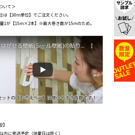
ついて＞
位は【30m単位】でご注文ください。
数量1が【15m×2本】※最大巻き数が15mのため。
安】
日以内に発送予定（休業日は除く）