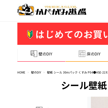
壁のDIY
床のDIY
HOME
>
壁のDIY
>
壁紙 シール 30mパック くすみ P04●HSE-21
シール壁紙 