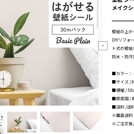
メイクシ
壁紙の上か
DIYリフ
ト式の壁紙
防水・防汚
■カラー：
■サイズ /
■横幅 / 50
■原産国 / 
■送料 /
※離島送料
※ご注文後