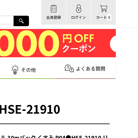
会員登録
ログイン
カート
0
よくある質問
その他
E-21910
ル 30mパック くすみ P04●HSE-21910 リ