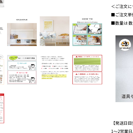
＜ご注文に
■ご注文単
■数量は 
【発送日目
1～2営業