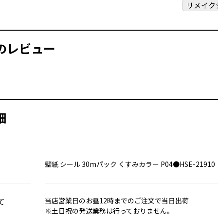
リメイク
お買い物を続ける
カートへ進む
のレビュー
細
壁紙 シール 30mパック くすみカラー P04●HSE-2191
て
当店営業日のお昼12時までのご注文で当日出荷
※土日祝の発送業務は行っておりません。