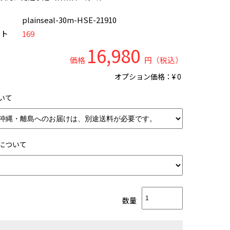
ド
plainseal-30m-HSE-21910
ント
169
16,980
価格
円（税込）
オプション価格：¥
0
いて
について
数量