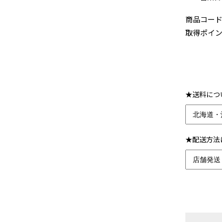
商品コー
取得ポイ
★送料につ
★配送方法