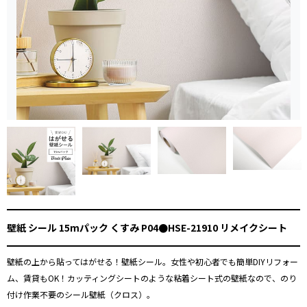
壁紙 シール 15mパック くすみ P04●HSE-21910 リメイクシート
壁紙の上から貼ってはがせる！壁紙シール。女性や初心者でも簡単DIYリフォー
ム、賃貸もOK！カッティングシートのような粘着シート式の壁紙なので、のり
付け作業不要のシール壁紙（クロス）。