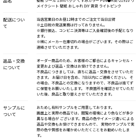
品名
壁紙 シール 15mパック くすみカラー P04●HSE-21910 リ
メイクシート 壁紙 おしゃれ DIY 賃貸 ライトピンク
配送につい
当店営業日のお昼12時までのご注文で当日出荷
※土日祝の発送業務は行っておりません。
て
※銀行振込、コンビニ決済等はご入金確認後の手配となり
ます。
※稀にメーカー在庫切れの場合がございます。その際はご
連絡させていただきます。
返品・交換
オーダー商品のため、お客様のご都合によるキャンセル・
変更および返品・交換はお受けできません。
について
不良品につきましては、直ちに返品・交換をさせていただ
きます。 お届け日を含め、7日以内にご連絡ください。 そ
の場合、不良品との交換になりますので、不良品は捨てず
に保管をお願いいたします。 不良箇所を確認させていただ
いた後、良品と取り替えさせていただきます。
サンプルに
おためし有料サンプルをご用意しております。
画面上と実際の商品では、閲覧の環境により色などが多少
ついて
異なる場合が ございます。商品の色やイメージ違いによる
返品や交換もお受けできませんので、 実物のサンプルで実
際の色や質感をお確かめいただくことをお勧めいたしま
す。