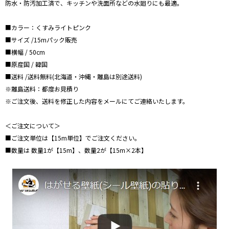
防水・防汚加工済で、キッチンや洗面所などの水廻りにも最適。
■カラー：くすみライトピンク
■サイズ /15mパック販売
■横幅 / 50cm
■原産国 / 韓国
■送料 /送料無料(北海道・沖縄・離島は別途送料)
※離島送料：都度お見積り
※ご注文後、送料を修正した内容をメールにてご連絡いたします。
＜ご注文について＞
■ご注文単位は【15m単位】でご注文ください。
■数量は 数量1が【15m】、数量2が【15m×2本】