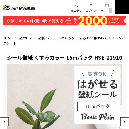
0
商品検索
ログイン
カート
HOME
>
壁のDIY
>
壁紙 シール 15mパック くすみ P04●HSE-21910 リメイ
クシート
シール壁紙 くすみカラー 15mパック HSE-21910