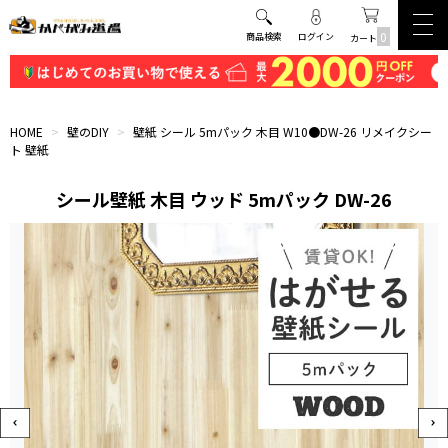
0
商品検索
ログイン
カート
HOME
>
壁のDIY
>
壁紙 シール 5mパック 木目 W10●DW-26 リメイクシー
ト 壁紙
シール壁紙 木目 ウッド 5mパック DW-26