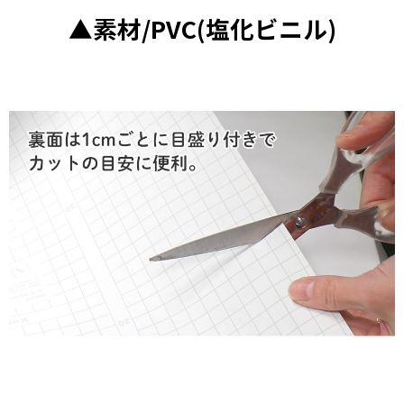
お買い物を続ける
カートへ進む
▲素材/PVC(塩化ビニル)