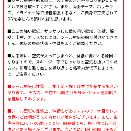
■シール壁紙を貼る前に、必ず壁の汚れやホコリを乾いたタ
オルで拭き取ってください。また、両面テープ、ホッチキ
ス、ドライヤー等で接着補強するなど、ご自身で工夫されて
DIYを楽しんで頂ければと思います。
■凸凹の強い壁紙、ザラザラした目の粗い壁紙、砂壁、綿
壁、土壁、ガラスなどには、シール壁紙の貼り付けができま
せん。現状の壁の状態・性質をよくご確認ください。
■貼る際に、空気が入ってしまうと、壁紙が剥がれる原因に
なりますので、スキージー等でしっかりと空気を抜いてくだ
さい。何度も貼り直しを繰り返すと粘着力が低下しますの
で、ご注意ください。
■シール壁紙は性質上、施工前・施工後共に伸縮する場合が
あります。 その為、当店では繋ぎ目部分5～10ｍｍ重ね貼り
を推奨しております。
■シール壁紙の性質上、伸縮性がありますので、木目やレン
ガ柄などは柄がうまく合わない場合がございます。また、生
産時期(ロット)の違いにより、同品番でも、色・柄に若干の
違いがある場合がございます。広い面にご使用の際は予めご