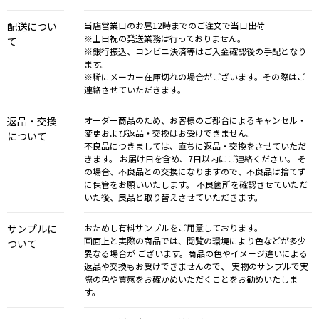
配送につい
当店営業日のお昼12時までのご注文で当日出荷
※土日祝の発送業務は行っておりません。
て
※銀行振込、コンビニ決済等はご入金確認後の手配となり
ます。
※稀にメーカー在庫切れの場合がございます。その際はご
連絡させていただきます。
返品・交換
オーダー商品のため、お客様のご都合によるキャンセル・
変更および返品・交換はお受けできません。
について
不良品につきましては、直ちに返品・交換をさせていただ
きます。 お届け日を含め、7日以内にご連絡ください。 そ
の場合、不良品との交換になりますので、不良品は捨てず
に保管をお願いいたします。 不良箇所を確認させていただ
いた後、良品と取り替えさせていただきます。
サンプルに
おためし有料サンプルをご用意しております。
画面上と実際の商品では、閲覧の環境により色などが多少
ついて
異なる場合が ございます。商品の色やイメージ違いによる
返品や交換もお受けできませんので、 実物のサンプルで実
際の色や質感をお確かめいただくことをお勧めいたしま
す。