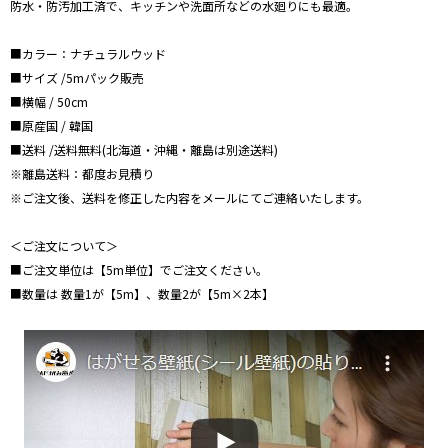
防水・防汚加工済で、キッチンや洗面所などの水廻りにも最適。
■カラー：ナチュラルウッド
■サイズ /5mパック販売
■横幅 / 50cm
■原産国 / 韓国
■送料 /送料無料(北海道・沖縄・離島は別途送料)
※離島送料：都度お見積り
※ご注文後、送料を修正した内容をメールにてご連絡いたします。
＜ご注文について＞
■ご注文単位は【5m単位】でご注文ください。
■数量は 数量1が【5m】、数量2が【5m×2本】