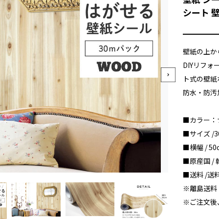
シート 
壁紙の上か
DIYリフ
ト式の壁紙
防水・防汚
■カラー：
■サイズ /
■横幅 / 50
■原産国 / 
■送料 /
※離島送料
※ご注文後