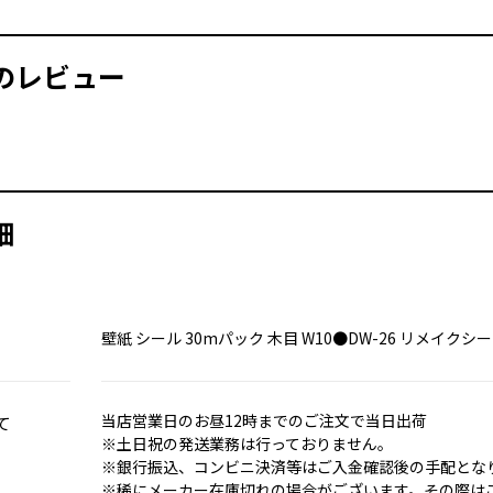
お買い物を続ける
カートへ進む
のレビュー
細
壁紙 シール 30mパック 木目 W10●DW-26 リメイクシ
て
当店営業日のお昼12時までのご注文で当日出荷
※土日祝の発送業務は行っておりません。
※銀行振込、コンビニ決済等はご入金確認後の手配とな
※稀にメーカー在庫切れの場合がございます。その際は