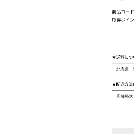
商品コー
取得ポイ
★送料につ
★配送方法