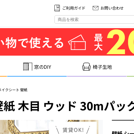
ご利⽤ガイド
お問い合わせ
窓のDIY
椅子生地
リメイクシート 壁紙
紙 木目 ウッド 30mパック 
壁紙 シー