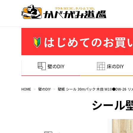
壁のDIY
床のDIY
HOME
>
壁のDIY
>
壁紙 シール 30mパック 木目 W10●DW-26 
シール壁