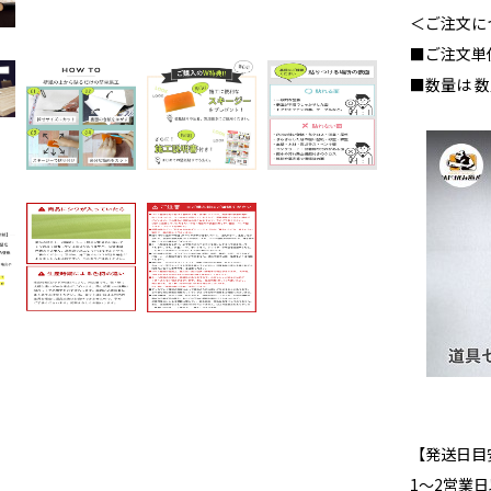
＜ご注文に
■ご注文単
■数量は 数
【発送日目
1～2営業