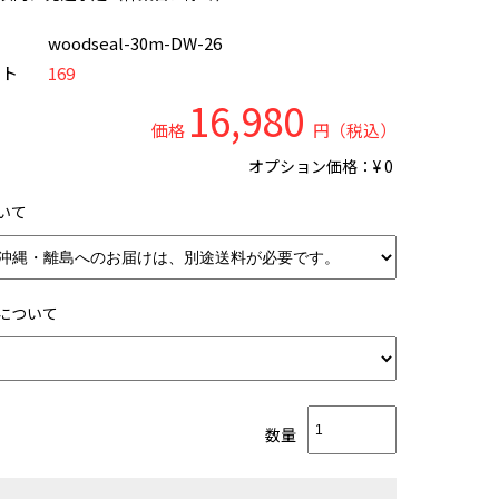
ド
woodseal-30m-DW-26
ント
169
16,980
価格
円（税込）
オプション価格：¥
0
いて
について
数量