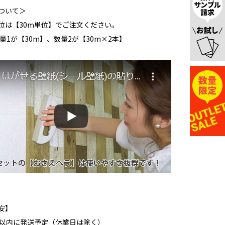
ついて＞
位は【30m単位】でご注文ください。
量1が【30m】、数量2が【30m×2本】
安】
日以内に発送予定（休業日は除く）