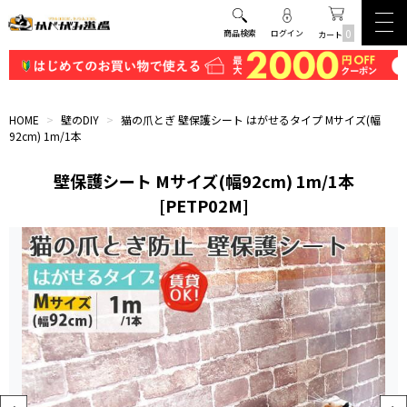
0
商品検索
ログイン
カート
HOME
>
壁のDIY
>
猫の爪とぎ 壁保護シート はがせるタイプ Mサイズ(幅
92cm) 1m/1本
壁保護シート Mサイズ(幅92cm) 1m/1本
[PETP02M]