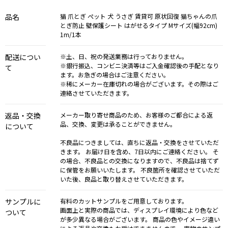
品名
猫 爪とぎ ぺット 犬 うさぎ 賃貸可 原状回復 猫ちゃんの爪
とぎ防止 壁保護シート はがせるタイプ Mサイズ(幅92cm)
1m/1本
配送につい
※土、日、祝の発送業務は行っておりません。
※銀行振込、コンビニ決済等はご入金確認後の手配となり
て
ます。お急ぎの場合はご注意ください。
※稀にメーカー在庫切れの場合がございます。その際はご
連絡させていただきます。
返品・交換
メーカー取り寄せ商品のため、お客様のご都合による返
品、交換、変更は承ることができません。
について
不良品につきましては、直ちに返品・交換をさせていただ
きます。 お届け日を含め、7日以内にご連絡ください。 そ
の場合、不良品との交換になりますので、不良品は捨てず
に保管をお願いいたします。 不良箇所を確認させていただ
いた後、良品と取り替えさせていただきます。
サンプルに
有料のカットサンプルをご用意しております。
画面上と実際の商品では、ディスプレイ環境により色など
ついて
が多少異なる場合がございます。 商品の色やイメージ違い