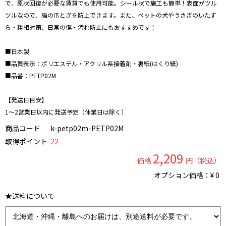
で、原状回復が必要な賃貸でも使用可能。シール状で施工も簡単！表面がツル
ツルなので、猫の爪とぎを防止できます。また、ペットの犬やうさぎのいたず
ら・粗相対策、日常の傷・汚れ防止にもおすすめです！
■日本製
■品質表示：ポリエステル・アクリル系接着剤・裏紙(はくり紙)
■品番：PETP02M
【発送日目安】
1～2営業日以内に発送予定（休業日は除く）
商品コード
k-petp02m-PETP02M
取得ポイント
22
2,209
価格
円（税込）
オプション価格：¥
0
★送料について