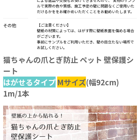
による返品や交換もお受けできませんので、 実物のサンプ
ルで実際の色や質感、施工予定の壁に問題なくご使用いた
だけるかををお確かめいただくことをお勧めいたします。
その他
【ご注意ください】
壁紙の材質によっては、はがす際に壁紙表面を傷める場合
がございます。
事前にサンプルをご利用いただき、壁の目立たない場所で
お試しください。
猫ちゃんの爪とぎ防止 ペット 壁保護シ
ート
はがせるタイプ
Mサイズ
(幅92cm)
1m/1本