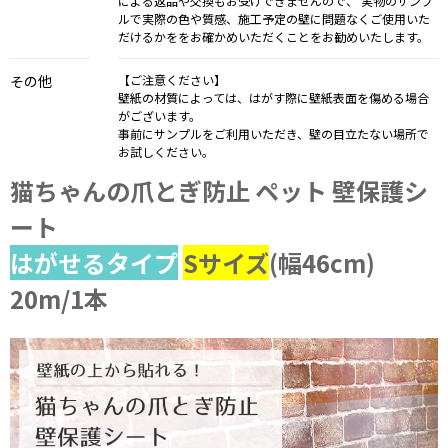
による返品や交換もお受けできませんので、 実物のサンプ
ルで実際の色や質感、施工予定の壁に問題なくご使用いた
だけるかををお確かめいただくことをお勧めいたします。
その他
【ご注意ください】
壁紙の材質によっては、はがす際に壁紙表面を傷める場合
がございます。
事前にサンプルをご利用いただき、壁の目立たない場所で
お試しください。
猫ちゃんの爪とぎ防止 ペット 壁保護シ
ート
はがせるタイプ
Sサイズ
(幅46cm)
20m/1本