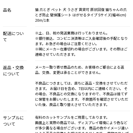
品名
猫 爪とぎ ぺット 犬 うさぎ 賃貸可 原状回復 猫ちゃんの爪
とぎ防止 壁保護シート はがせるタイプ Sサイズ(幅46cm)
20m/1本
配送につい
※土、日、祝の発送業務は行っておりません。
※銀行振込、コンビニ決済等はご入金確認後の手配となり
て
ます。お急ぎの場合はご注意ください。
※稀にメーカー在庫切れの場合がございます。その際はご
連絡させていただきます。
返品・交換
メーカー取り寄せ商品のため、お客様のご都合による返
品、交換、変更は承ることができません。
について
不良品につきましては、直ちに返品・交換をさせていただ
きます。 お届け日を含め、7日以内にご連絡ください。 そ
の場合、不良品との交換になりますので、不良品は捨てず
に保管をお願いいたします。 不良箇所を確認させていただ
いた後、良品と取り替えさせていただきます。
サンプルに
有料のカットサンプルをご用意しております。
画面上と実際の商品では、ディスプレイ環境により色など
ついて
が多少異なる場合がございます。 商品の色やイメージ違い