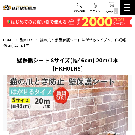
0
商品検索
ログイン
カート
HOME
>
壁のDIY
>
猫の爪とぎ 壁保護シート はがせるタイプ Sサイズ(幅
46cm) 20m/1本
壁保護シート Sサイズ(幅46cm) 20m/1本
[HKH01RS]