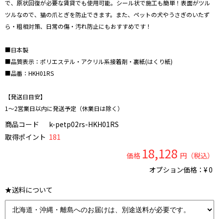
で、原状回復が必要な賃貸でも使用可能。シール状で施工も簡単！表面がツル
ツルなので、猫の爪とぎを防止できます。また、ペットの犬やうさぎのいたず
ら・粗相対策、日常の傷・汚れ防止にもおすすめです！
■日本製
■品質表示：ポリエステル・アクリル系接着剤・裏紙(はくり紙)
■品番：HKH01RS
【発送日目安】
1～2営業日以内に発送予定（休業日は除く）
商品コード
k-petp02rs-HKH01RS
取得ポイント
181
18,128
価格
円（税込）
オプション価格：¥
0
★送料について