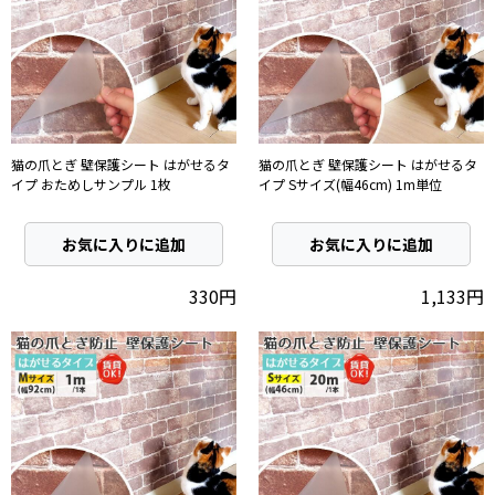
猫の爪とぎ 壁保護シート はがせるタ
猫の爪とぎ 壁保護シート はがせるタ
イプ おためしサンプル 1枚
イプ Sサイズ(幅46cm) 1m単位
お気に入りに追加
お気に入りに追加
330円
1,133円