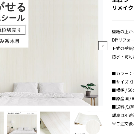
リメイク
壁紙の上か
DIYリフ
ト式の壁紙
防水・防汚
■カラー：
■サイズ /
■横幅 / 50
■原産国 / 
■送料 /
離島は別途
※ご注文後