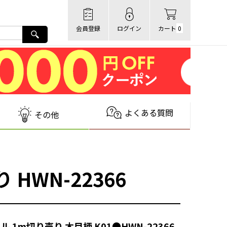
会員登録
ログイン
カート
0
よくある質問
その他
HWN-22366
ル 1m切り売り 木目柄 K01●HWN-22366