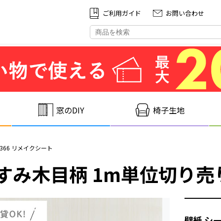
ご利⽤ガイド
お問い合わせ
窓のDIY
椅子生地
2366 リメイクシート
み木目柄 1m単位切り売り 
壁紙 シー