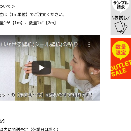
ついて＞
位は【1m単位】でご注文ください。
数量1が【1m】、数量2が【2m】
安】
日以内に発送予定（休業日は除く）