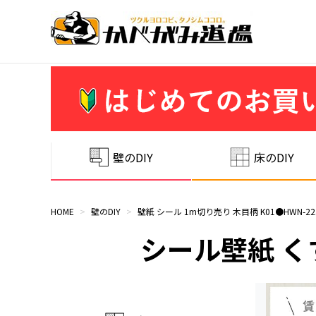
壁のDIY
床のDIY
HOME
>
壁のDIY
>
壁紙 シール 1m切り売り 木目柄 K01●HWN-2
シール壁紙 くす