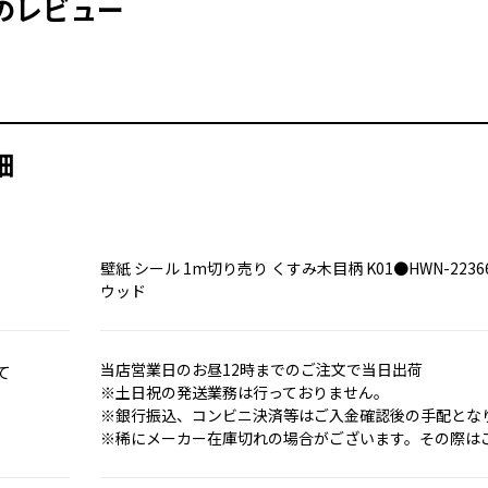
のレビュー
お買い物を続ける
カートへ進む
細
壁紙 シール 1m切り売り くすみ木目柄 K01●HWN-223
ウッド
て
当店営業日のお昼12時までのご注文で当日出荷
※土日祝の発送業務は行っておりません。
※銀行振込、コンビニ決済等はご入金確認後の手配とな
※稀にメーカー在庫切れの場合がございます。その際は