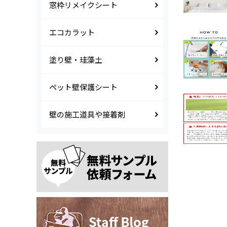
窓枠リメイクシート
エコカラット
塗り壁・珪藻土
ペット壁保護シート
壁の施工道具や接着剤