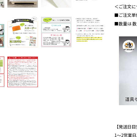
＜ご注文に
■ご注文単
■数量は 
【発送日目
1～2営業